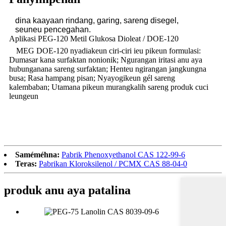
dina kaayaan rindang, garing, sareng disegel,
seuneu
pencegahan.
Aplikasi PEG-120 Metil Glukosa Dioleat / DOE-120
MEG DOE-120 nyadiakeun ciri-ciri ieu pikeun formulasi:
Dumasar kana surfaktan nonionik; Ngurangan iritasi anu aya
hubunganana sareng surfaktan; Henteu ngirangan jangkungna
busa; Rasa hampang pisan; Nyayogikeun gél sareng
kalembaban; Utamana pikeun murangkalih sareng produk cuci
leungeun
Saméméhna:
Pabrik Phenoxyethanol CAS 122-99-6
Teras:
Pabrikan Kloroksilenol / PCMX CAS 88-04-0
produk anu aya patalina