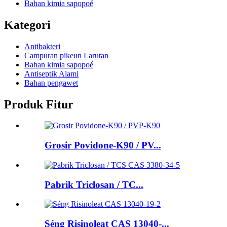
Bahan kimia sapopoé
Kategori
Antibakteri
Campuran pikeun Larutan
Bahan kimia sapopoé
Antiseptik Alami
Bahan pengawet
Produk Fitur
Grosir Povidone-K90 / PV...
Pabrik Triclosan / TC...
Séng Risinoleat CAS 13040-...