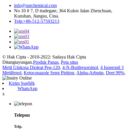
info@sprchemical.com
No 10 # 7, D tradegate, 364 Kulon Jalan Zhenchuan,
Kunshan, Jiangsu, Cina.
Telp:+86-512-57593213
© Hak Cipta - 2010-2022: Sadaya Hak Cipta
Ditangtayungan.
Produk Panas
,
Peta situs
Metil Glukosa Dioleat Peg-120
,
4-N-Butilresorsinol
,
4 Isopropil 3
Metilfenol
,
Ketoconazole Seng Pirition
,
Alpha-Arbutin
,
Deet 99%
,
Kirim Surélék
WhatsApp
x
Telepon
Telp.