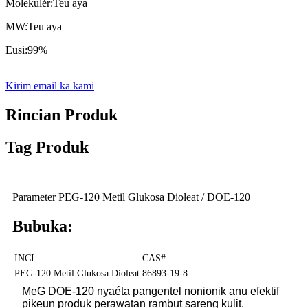
Molekulér:
Teu aya
MW:
Teu aya
Eusi:
99%
Kirim email ka kami
Rincian Produk
Tag Produk
Parameter PEG-120 Metil Glukosa Dioleat / DOE-120
Bubuka:
INCI
CAS#
PEG-120 Metil Glukosa Dioleat
86893-19-8
MeG DOE-120 nyaéta pangentel nonionik anu efektif
pikeun produk perawatan rambut sareng kulit.