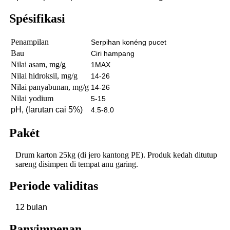
Spésifikasi
Penampilan
Serpihan konéng pucet
Bau
Ciri hampang
Nilai asam, mg/g
1MAX
Nilai hidroksil, mg/g
14-26
Nilai panyabunan, mg/g
14-26
Nilai yodium
5-15
pH, (larutan cai 5%)
4.5-8.0
Pakét
Drum karton 25kg (di jero kantong PE). Produk kedah ditutup
sareng disimpen di tempat anu garing.
Periode validitas
12 bulan
Panyimpenan