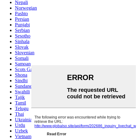
Nepali
Norwegian
Pashto
Persian
Punjabi
Serbian
Sesotho
Sinhala
Slovak
Slovenian
Somali
Samoan
Scots Gaelic
Shona
Sindhi
Sundanese
Swahili
Tajik
Tamil
Telugu
Thai
Ukrainian
Urdu
Uzbek
Vietnamese