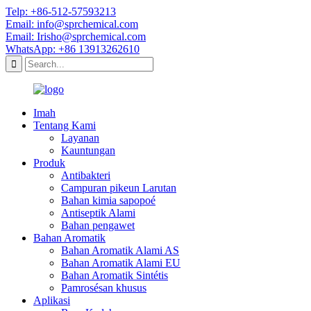
Telp: +86-512-57593213
Email: info@sprchemical.com
Email: Irisho@sprchemical.com
WhatsApp: +86 13913262610
Imah
Tentang Kami
Layanan
Kauntungan
Produk
Antibakteri
Campuran pikeun Larutan
Bahan kimia sapopoé
Antiseptik Alami
Bahan pengawet
Bahan Aromatik
Bahan Aromatik Alami AS
Bahan Aromatik Alami EU
Bahan Aromatik Sintétis
Pamrosésan khusus
Aplikasi