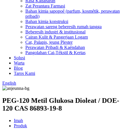
Rasa Kadaharan
Zat Perantara Farmasi
Bahan kimia sapopoé (parfum, kosmétik, perawatan
pribadi)
Bahan kimia konstruksi
Perawatan sareng beberesih rumah tangga
Beberesih industri & institusional
Cairan Kulit & Pangerjaan Logam
Cat, Palapis, jeung Plester
Perawatan Pribadi & Kaéndahan
Pangolahan Cai-Tékstil & Kertas
Solusi
Warta
Blog
Taros Kami
English
PEG-120 Metil Glukosa Dioleat / DOE-
120 CAS 86893-19-8
Imah
Produk