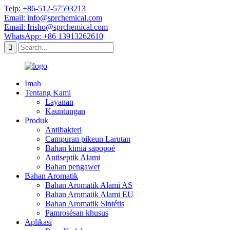
Telp: +86-512-57593213
Email: info@sprchemical.com
Email: Irisho@sprchemical.com
WhatsApp: +86 13913262610
Imah
Tentang Kami
Layanan
Kauntungan
Produk
Antibakteri
Campuran pikeun Larutan
Bahan kimia sapopoé
Antiseptik Alami
Bahan pengawet
Bahan Aromatik
Bahan Aromatik Alami AS
Bahan Aromatik Alami EU
Bahan Aromatik Sintétis
Pamrosésan khusus
Aplikasi