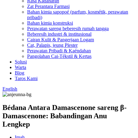
Rasa Kadaharan
Zat Perantara Farmasi
Bahan kimia sapopoé (parfum, kosmétik, perawatan
pribadi)
Bahan kimia konstruksi
Perawatan sareng beberesih rumah tangga
Beberesih industri & institusional
Cairan Kulit & Pangerjaan Logam
Cat, Palapis, jeung Plester
Perawatan Pribadi & Kaéndahan
Pangolahan Cai-Tékstil & Kertas
Solusi
Warta
Blog
Taros Kami
English
Bédana Antara Damascenone sareng β-
Damascenone: Babandingan Anu
Lengkep
Imah