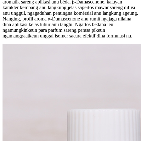
aromatik sareng aplikasi anu béda. β-Damascenone, kalayan
karakter kembang anu langkung jelas sapertos mawar sareng difusi
anu unggul, ngagaduhan pentingna komérsial anu langkung ageung.
Nanging, profil aroma α-Damascenone anu rumit ngajaga nilaina
dina aplikasi kelas luhur anu tangtu. Ngartos bédana ieu
ngamungkinkeun para parfum sareng perasa pikeun
ngamangpaatkeun unggal isomer sacara efektif dina formulasi na.