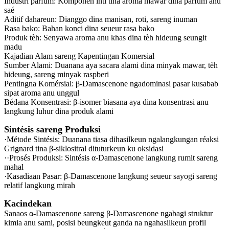
Industri parfum‌: Komponen inti tina aroma mawar dina parfum anu
saé
Aditif dahareun: Dianggo dina manisan, roti, sareng inuman
Rasa bako: Bahan konci dina seueur rasa bako
Produk tèh: Senyawa aroma anu khas dina tèh hideung seungit
madu
Kajadian Alam sareng Kapentingan Komersial
Sumber Alami‌: Duanana aya sacara alami dina minyak mawar, tèh
hideung, sareng minyak raspberi
Pentingna Komérsial: β-Damascenone ngadominasi pasar kusabab
sipat aroma anu unggul
Bédana Konsentrasi: β-isomer biasana aya dina konsentrasi anu
langkung luhur dina produk alami
Sintésis sareng Produksi
·Métode Sintésis‌: Duanana tiasa dihasilkeun ngalangkungan réaksi
Grignard tina β-siklositral dituturkeun ku oksidasi
··Prosés Produksi‌: Sintésis α-Damascenone langkung rumit sareng
mahal
·Kasadiaan Pasar‌: β-Damascenone langkung seueur sayogi sareng
relatif langkung mirah
Kacindekan
Sanaos α-Damascenone sareng β-Damascenone ngabagi struktur
kimia anu sami, posisi beungkeut ganda na ngahasilkeun profil