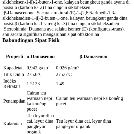
sikloheksen-1-il)-2-buten-1-one, kalayan beungkeut ganda ayana di
posisi-α (karbon ka-2) tina cingcin sikloheksen
·β-Damascenone‌: Sacara struktural (E)-1-(2,6,6-trimetil-1,3-
sikloheksadien-1-il)-2-buten-1-one, kalayan beungkeut ganda dina
posisi-β (karbon ka-1 sareng ka-3) tina cingcin sikloheksadien
·Stereokimia‌: Duanana aya salaku isomer (E) (konfigurasi-trans),
anu sacara signifikan mangaruhan sipat olfaktori na
Babandingan Sipat Fisik
Properti
α-Damasénon
β-Damasénon
Kapadetan
0,942 g/cm³
0,926 g/cm³
Titik Didih
275.6°C
275.6°C
Indéks
1.5123
1.49
Réfraktif
Cairan teu
warnaan nepi
Cairan teu warnaan nepi ka konéng
Penampilan
ka konéng
pucet
pucet
Teu leyur dina
cai, leyur dina
Teu leyur dina cai, leyur dina
Kalarutan
pangleyur
pangleyur organik
organik