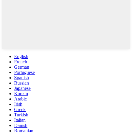
English
French
German
Portuguese
Spanish
Russian
Japanese
Korean
Arabic
Irish
Greek
Turkish
Italian
Danish
Romanian