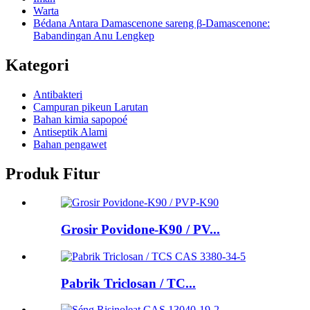
Warta
Bédana Antara Damascenone sareng β-Damascenone:
Babandingan Anu Lengkep
Kategori
Antibakteri
Campuran pikeun Larutan
Bahan kimia sapopoé
Antiseptik Alami
Bahan pengawet
Produk Fitur
Grosir Povidone-K90 / PV...
Pabrik Triclosan / TC...