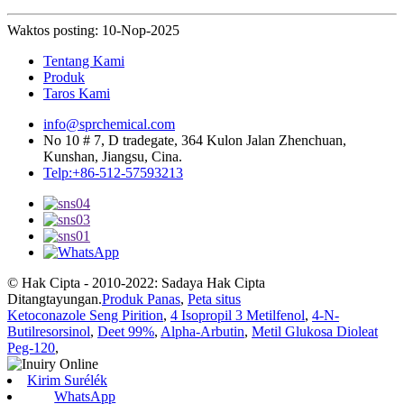
Waktos posting: 10-Nop-2025
Tentang Kami
Produk
Taros Kami
info@sprchemical.com
No 10 # 7, D tradegate, 364 Kulon Jalan Zhenchuan,
Kunshan, Jiangsu, Cina.
Telp:+86-512-57593213
© Hak Cipta - 2010-2022: Sadaya Hak Cipta
Ditangtayungan.
Produk Panas
,
Peta situs
Ketoconazole Seng Pirition
,
4 Isopropil 3 Metilfenol
,
4-N-
Butilresorsinol
,
Deet 99%
,
Alpha-Arbutin
,
Metil Glukosa Dioleat
Peg-120
,
Kirim Surélék
WhatsApp