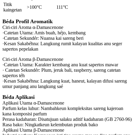
Titik
>100°C
111°C
kaingetan
Béda Profil Aromatik
Ciri-ciri Aroma α-Damascenone
·Catetan Utama‌: Amis buah, héjo, kembang
·Catetan Sekundér: Nuansa kai sareng beri
·Kesan Sakabéhna: Langkung rumit kalayan kualitas anu seger
sapertos pepelakan
Ciri-ciri Aroma β-Damascenone
·Catetan Utama: Karakter kembang anu kuat sapertos mawar
· Catetan Sekundér: Plum, jeruk bali, raspberry, sareng catetan
sapertos téh
·Kesan Sakabéhna: Langkung kuat, haneut, kalayan difusi sareng
umur panjang anu langkung saé
Béda Aplikasi
Aplikasi Utama α-Damascenone
Parfum kelas luhur: Nambahkeun kompleksitas sareng kajeroan
kana komposisi parfum
Perasa kadaharan: Disatujuan salaku aditif kadaharan (GB 2760-96)
Rasa bako: Ningkatkeun kelembutan produk bako
Aplikasi Utama β-Damascenone