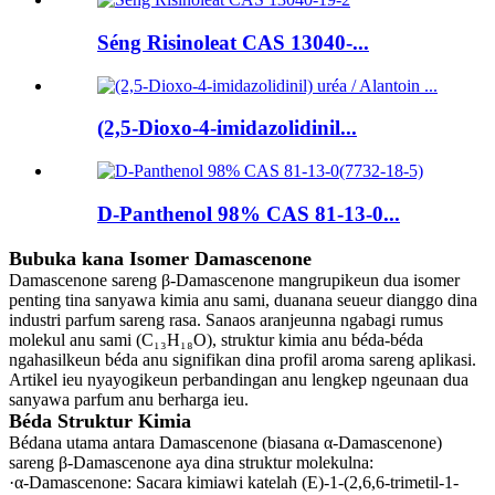
Séng Risinoleat CAS 13040-...
(2,5-Dioxo-4-imidazolidinil...
D-Panthenol 98% CAS 81-13-0...
Bubuka kana Isomer Damascenone
Damascenone sareng β-Damascenone mangrupikeun dua isomer
penting tina sanyawa kimia anu sami, duanana seueur dianggo dina
industri parfum sareng rasa. Sanaos aranjeunna ngabagi rumus
molekul anu sami (C₁₃H₁₈O), struktur kimia anu béda-béda
ngahasilkeun béda anu signifikan dina profil aroma sareng aplikasi.
Artikel ieu nyayogikeun perbandingan anu lengkep ngeunaan dua
sanyawa parfum anu berharga ieu.
Béda Struktur Kimia
Bédana utama antara Damascenone (biasana α-Damascenone)
sareng β-Damascenone aya dina struktur molekulna:
·α-Damascenone‌: Sacara kimiawi katelah (E)-1-(2,6,6-trimetil-1-